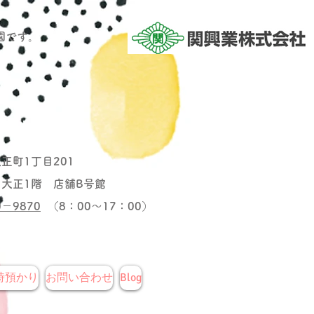
園です。
町1丁目201
大正1階 店舗B号館
0－9870
​（8：00～17：0
0）
時預かり
お問い合わせ
Blog