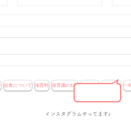
9月
ハロウィンごっこをしました
♪
針
給食について
保育料
保育園の1日
先生紹介
年間行事
一
​インスタグラムやってます♪