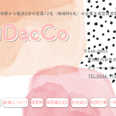
谷市駅から徒歩2分の定員12名（地域枠6名）の企業主導型保育
DacCo
〒448-0855
愛知県刈谷市大正
グリーンハウス
TEL:0566－7
針
給食について
保育料
保育園の1日
先生紹介
年間行事
一