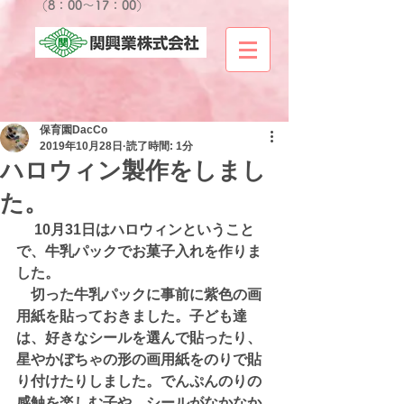
​（8：00～17：0
0）
保育園DacCo
2019年10月28日
読了時間: 1分
ハロウィン製作をしまし
た。
　 10月31日はハロウィンということ
で、牛乳パックでお菓子入れを作りま
した。
　切った牛乳パックに事前に紫色の画
用紙を貼っておきました。子ども達
は、好きなシールを選んで貼ったり、
星やかぼちゃの形の画用紙をのりで貼
り付けたりしました。でんぷんのりの
感触を楽しむ子や、シールがなかなか