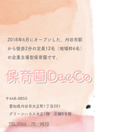
2018年6月にオープンした、刈谷市駅
から徒歩2分の定員12名（地域枠6名）
の企業主導型保育園です。
保育園DacCo
〒448-0855
愛知県刈谷市大正町1丁目201
グリーンハウス大正1階 店舗B号館
TEL:0566－70－9870