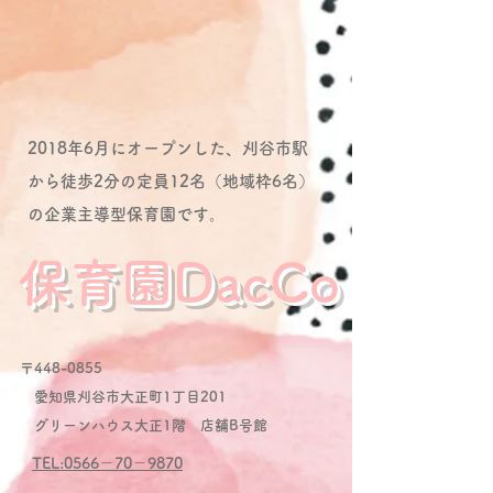
2018年6月にオープンした、刈谷市駅
から徒歩2分の定員12名（地域枠6名）
の企業主導型保育園です。
保育園DacCo
〒448-0855
愛知県刈谷市大正町1丁目201
グリーンハウス大正1階 店舗B号館
TEL:0566－70－9870