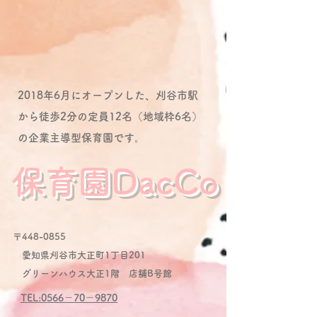
2018年6月にオープンした、刈谷市駅
から徒歩2分の定員12名（地域枠6名）
の企業主導型保育園です。
保育園DacCo
〒448-0855
愛知県刈谷市大正町1丁目201
グリーンハウス大正1階 店舗B号館
TEL:0566－70－9870